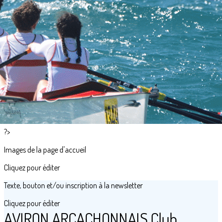
Exporter les lignes sélectionnées
Exporter toutes les colonnes
Exporter uniquement les colonnes affichées
Menu
<
>
Accès et contact
Tarifs
Agenda du Club
?>
Images de la page d'accueil
Cliquez pour éditer
Texte, bouton et/ou inscription à la newsletter
Cliquez pour éditer
AVIRON ARCACHONNAIS Club