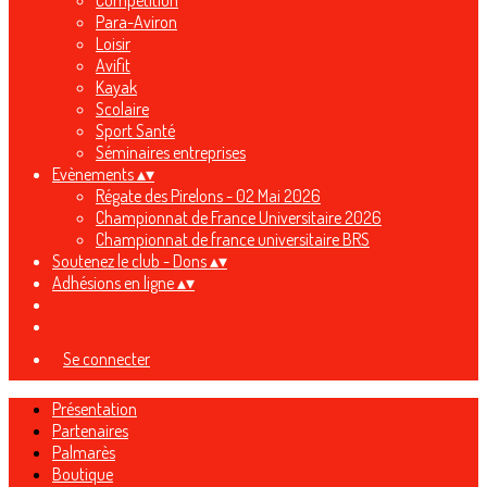
Compétition
Para-Aviron
Loisir
Avifit
Kayak
Scolaire
Sport Santé
Séminaires entreprises
Evènements
▴
▾
Régate des Pirelons - 02 Mai 2026
Championnat de France Universitaire 2026
Championnat de france universitaire BRS
Soutenez le club - Dons
▴
▾
Adhésions en ligne
▴
▾
Se connecter
Présentation
Partenaires
Palmarès
Boutique