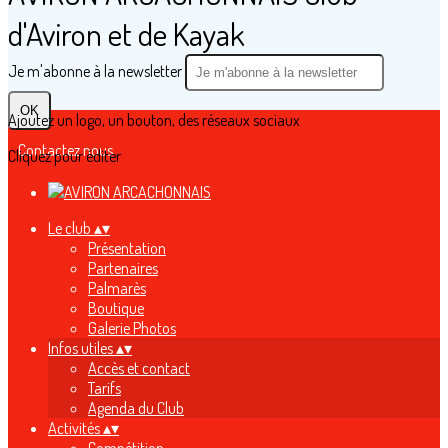
d'Aviron et de Kayak
Je m'abonne à la newsletter
OK
Ajoutez un logo, un bouton, des réseaux sociaux
Contactez nous
Cliquez pour éditer
Le club
▴
▾
Présentation
Partenaires
Palmarès
Boutique
Galerie Photos
Infos utiles
▴
▾
Accès et contact
Tarifs
Agenda du Club
Activités
▴
▾