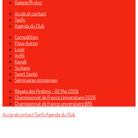
Galerie Photos
Accès et contact
Tarifs
Agenda du Club
Compétition
Para-Aviron
Loisir
Avifit
Kayak
Scolaire
Sport Santé
Séminaires entreprises
Régate des Pirelons - 02 Mai 2026
Championnat de France Universitaire 2026
Championnat de france universitaire BRS
Accès et contact
Tarifs
Agenda du Club