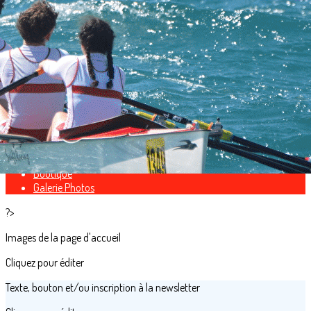
Exporter les lignes sélectionnées
Exporter toutes les colonnes
Exporter uniquement les colonnes affichées
Menu
<
>
Présentation
Partenaires
Palmarès
Boutique
Galerie Photos
?>
Images de la page d'accueil
Cliquez pour éditer
Texte, bouton et/ou inscription à la newsletter