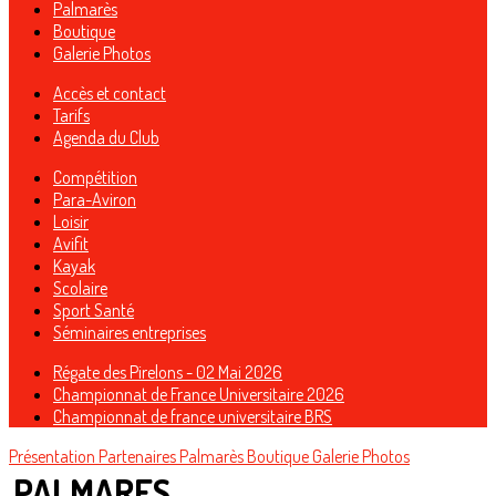
Palmarès
Boutique
Galerie Photos
Accès et contact
Tarifs
Agenda du Club
Compétition
Para-Aviron
Loisir
Avifit
Kayak
Scolaire
Sport Santé
Séminaires entreprises
Régate des Pirelons - 02 Mai 2026
Championnat de France Universitaire 2026
Championnat de france universitaire BRS
Présentation
Partenaires
Palmarès
Boutique
Galerie Photos
PALMARES