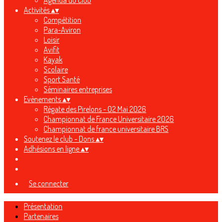
Agenda du Club
Activités
▴
▾
Compétition
Para-Aviron
Loisir
Avifit
Kayak
Scolaire
Sport Santé
Séminaires entreprises
Evènements
▴
▾
Régate des Pirelons - 02 Mai 2026
Championnat de France Universitaire 2026
Championnat de france universitaire BRS
Soutenez le club - Dons
▴
▾
Adhésions en ligne
▴
▾
Se connecter
Présentation
Partenaires