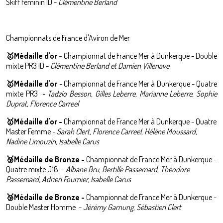
Skiff féminin ID -
Clémentine Berland
Championnats de France d'Aviron de Mer
🥇Médaille d'or -
Championnat de France Mer à Dunkerque - Double
mixte PR3 ID -
Clémentine Berland et Damien Villenave
🥇Médaille d'or
-
Championnat de France Mer à Dunkerque - Quatre
mixte PR3 -
Tadzio Besson, Gilles Leberre, Marianne Leberre, Sophie
Duprat, Florence Carreel
🥇Médaille d'or -
Championnat de France Mer à Dunkerque - Quatre
Master Femme -
Sarah Clert, Florence Carreel, Hélène Moussard,
Nadine Limouzin, Isabelle Carus
🥉Médaille de Bronze -
Championnat de France Mer à Dunkerque -
Quatre mixte J18 -
Albane Bru, Bertille Passemard, Théodore
Passemard, Adrien Fournier, Isabelle Carus
🥉Médaille de Bronze -
Championnat de France Mer à Dunkerque -
Double Master Homme -
Jérémy Garnung, Sébastien Clert