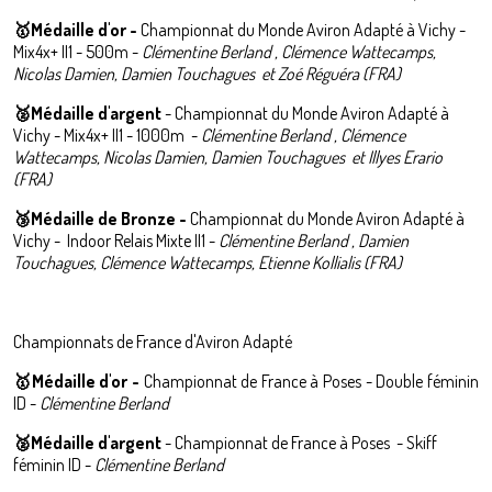
🥇Médaille d'or -
Championnat du Monde Aviron Adapté à Vichy -
Mix4x+ II1 - 500m -
Clémentine Berland , Clémence Wattecamps,
Nicolas Damien, Damien Touchagues et Zoé Réguéra (FRA)
🥈
M
édaille d'argent
-
Championnat du Monde Aviron Adapté à
Vichy - Mix4x+ II1 - 1000m -
Clémentine Berland , Clémence
Wattecamps, Nicolas Damien, Damien Touchagues et Illyes Erario
(FRA)
🥉Médaille de Bronze -
Championnat du Monde Aviron Adapté à
Vichy - Indoor Relais Mixte II1 -
Clémentine Berland , Damien
Touchagues, Clémence Wattecamps, Etienne Kollialis
(FRA)
Championnats de France d'Aviron Adapté
🥇Médaille d'or -
Championnat de France à Poses - Double féminin
ID -
Clémentine Berland
🥈
M
édaille d'argent
-
Championnat de France à Poses - Skiff
féminin ID -
Clémentine Berland