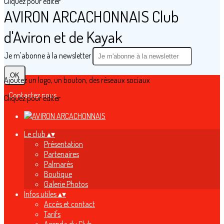
Cliquez pour éditer
AVIRON ARCACHONNAIS Club
d'Aviron et de Kayak
Je m'abonne à la newsletter
OK
Ajoutez un logo, un bouton, des réseaux sociaux
Contactez nous
Cliquez pour éditer
Le club
▴
▾
Présentation
Partenaires
Palmarès
Boutique
Galerie Photos
Infos utiles
▴
▾
Accès et contact
Tarifs