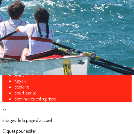
Exporter les lignes sélectionnées
Exporter toutes les colonnes
Exporter uniquement les colonnes affichées
Menu
<
>
Compétition
Para-Aviron
Loisir
Avifit
Kayak
Scolaire
Sport Santé
Séminaires entreprises
?>
Images de la page d'accueil
Cliquez pour éditer