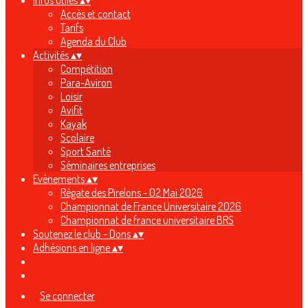
Infos utiles
▴
▾
Accès et contact
Tarifs
Agenda du Club
Activités
▴
▾
Compétition
Para-Aviron
Loisir
Avifit
Kayak
Scolaire
Sport Santé
Séminaires entreprises
Evènements
▴
▾
Régate des Pirelons - 02 Mai 2026
Championnat de France Universitaire 2026
Championnat de france universitaire BRS
Soutenez le club - Dons
▴
▾
Adhésions en ligne
▴
▾
Se connecter