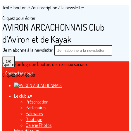
Texte, bouton et/ou inscription à la newsletter
Cliquez pour éditer
AVIRON ARCACHONNAIS Club
d'Aviron et de Kayak
Je m'abonne à la newsletter
OK
Ajoutez un logo, un bouton, des réseaux sociaux
Contactez nous
Cliquez pour éditer
Le club
▴
▾
Présentation
Partenaires
Palmarès
Boutique
Galerie Photos