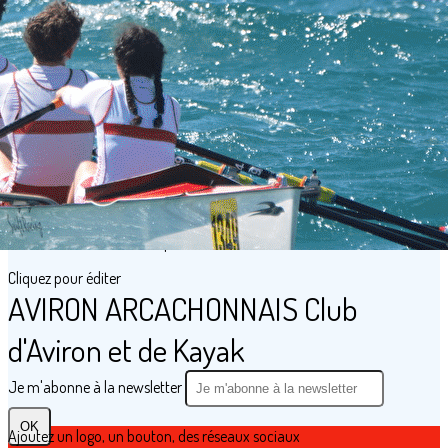
Exporter les lignes sélectionnées
Exporter toutes les colonnes
Exporter uniquement les colonnes affichées
Menu
?>
Images de la page d'accueil
Cliquez pour éditer
Texte, bouton et/ou inscription à la newsletter
Cliquez pour éditer
AVIRON ARCACHONNAIS Club
d'Aviron et de Kayak
Je m'abonne à la newsletter
OK
Ajoutez un logo, un bouton, des réseaux sociaux