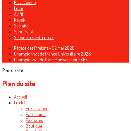
Para-Aviron
Loisir
Avifit
Kayak
Scolaire
Sport Santé
Séminaires entreprises
Régate des Pirelons - 02 Mai 2026
Championnat de France Universitaire 2026
Championnat de france universitaire BRS
Plan du site
Plan du site
Accueil
Le club
Présentation
Partenaires
Palmarès
Boutique