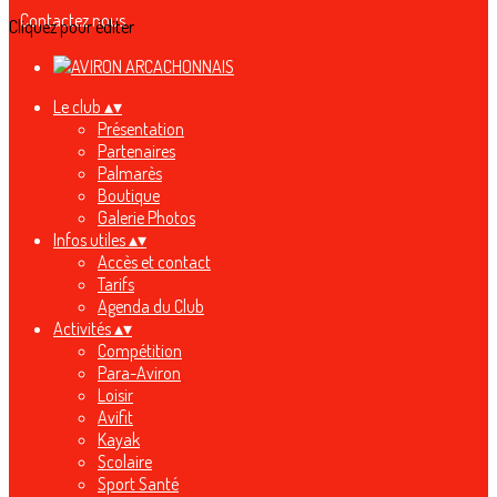
Contactez nous
Cliquez pour éditer
Le club
▴
▾
Présentation
Partenaires
Palmarès
Boutique
Galerie Photos
Infos utiles
▴
▾
Accès et contact
Tarifs
Agenda du Club
Activités
▴
▾
Compétition
Para-Aviron
Loisir
Avifit
Kayak
Scolaire
Sport Santé