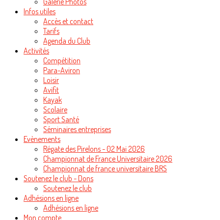
Galerie Photos
Infos utiles
Accès et contact
Tarifs
Agenda du Club
Activités
Compétition
Para-Aviron
Loisir
Avifit
Kayak
Scolaire
Sport Santé
Séminaires entreprises
Evènements
Régate des Pirelons - 02 Mai 2026
Championnat de France Universitaire 2026
Championnat de france universitaire BRS
Soutenez le club - Dons
Soutenez le club
Adhésions en ligne
Adhésions en ligne
Mon compte