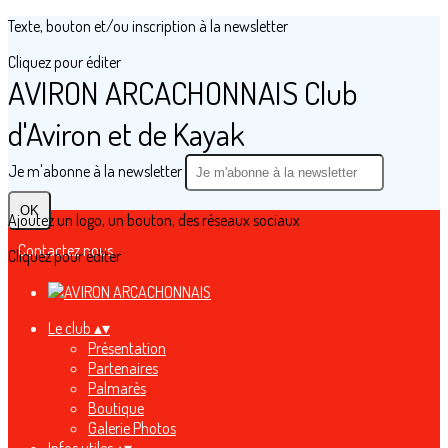
Texte, bouton et/ou inscription à la newsletter
Cliquez pour éditer
AVIRON ARCACHONNAIS Club
d'Aviron et de Kayak
Je m'abonne à la newsletter
OK
Ajoutez un logo, un bouton, des réseaux sociaux
Contactez nous
Cliquez pour éditer
Le club
▴
▾
Présentation
Partenaires
Palmarès
Boutique
Galerie Photos