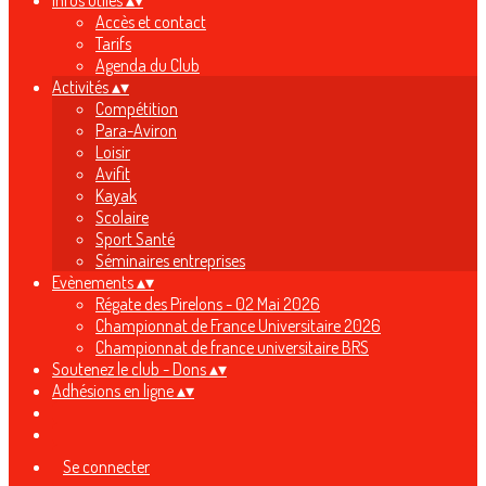
Infos utiles
▴
▾
Accès et contact
Tarifs
Agenda du Club
Activités
▴
▾
Compétition
Para-Aviron
Loisir
Avifit
Kayak
Scolaire
Sport Santé
Séminaires entreprises
Evènements
▴
▾
Régate des Pirelons - 02 Mai 2026
Championnat de France Universitaire 2026
Championnat de france universitaire BRS
Soutenez le club - Dons
▴
▾
Adhésions en ligne
▴
▾
Se connecter