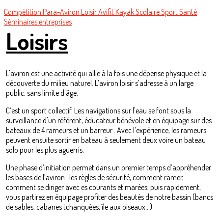
Compétition
Para-Aviron
Loisir
Avifit
Kayak
Scolaire
Sport Santé
Séminaires entreprises
Loisirs
L'aviron est une activité qui allie à la fois une dépense physique et la
découverte du milieu naturel. L’aviron loisir s’adresse à un large
public, sans limite d'âge.
C’est un sport collectif. Les navigations sur l'eau se font sous la
surveillance d'un référent, éducateur bénévole et en équipage sur des
bateaux de 4 rameurs et un barreur . Avec l’expérience, les rameurs
peuvent ensuite sortir en bateau à seulement deux voire un bateau
solo pour les plus aguerris.
Une phase d’initiation permet dans un premier temps d’appréhender
les bases de l’aviron : les règles de sécurité, comment ramer,
comment se diriger avec es courants et marées, puis rapidement,
vous partirez en équipage profiter des beautés de notre bassin (bancs
de sables, cabanes tchanquées, île aux oiseaux...)