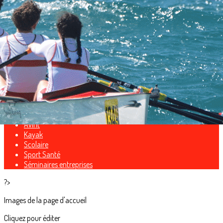
Exporter les lignes sélectionnées
Exporter toutes les colonnes
Exporter uniquement les colonnes affichées
Menu
<
>
Compétition
Para-Aviron
Loisir
Avifit
Kayak
Scolaire
Sport Santé
Séminaires entreprises
?>
Images de la page d'accueil
Cliquez pour éditer