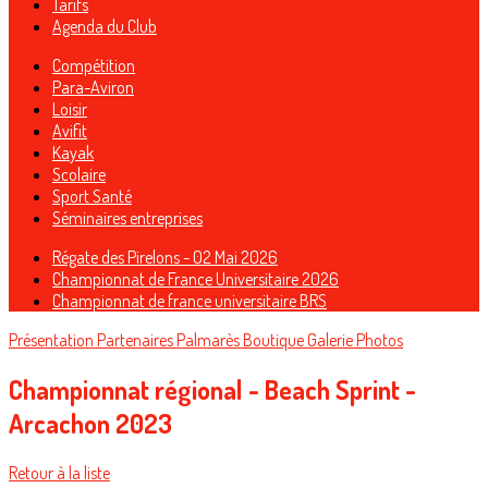
Tarifs
Agenda du Club
Compétition
Para-Aviron
Loisir
Avifit
Kayak
Scolaire
Sport Santé
Séminaires entreprises
Régate des Pirelons - 02 Mai 2026
Championnat de France Universitaire 2026
Championnat de france universitaire BRS
Présentation
Partenaires
Palmarès
Boutique
Galerie Photos
Championnat régional - Beach Sprint -
Arcachon 2023
Retour à la liste