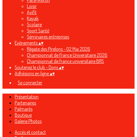
Para-Aviron
Loisir
Avifit
Kayak
Scolaire
Sport Santé
Séminaires entreprises
Evènements
▴
▾
Régate des Pirelons - 02 Mai 2026
Championnat de France Universitaire 2026
Championnat de france universitaire BRS
Soutenez le club - Dons
▴
▾
Adhésions en ligne
▴
▾
Se connecter
Présentation
Partenaires
Palmarès
Boutique
Galerie Photos
Accès et contact