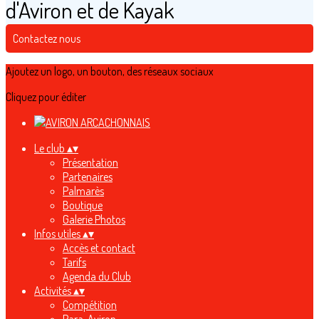
d'Aviron et de Kayak
Contactez nous
Ajoutez un logo, un bouton, des réseaux sociaux
Cliquez pour éditer
Le club
▴
▾
Présentation
Partenaires
Palmarès
Boutique
Galerie Photos
Infos utiles
▴
▾
Accès et contact
Tarifs
Agenda du Club
Activités
▴
▾
Compétition