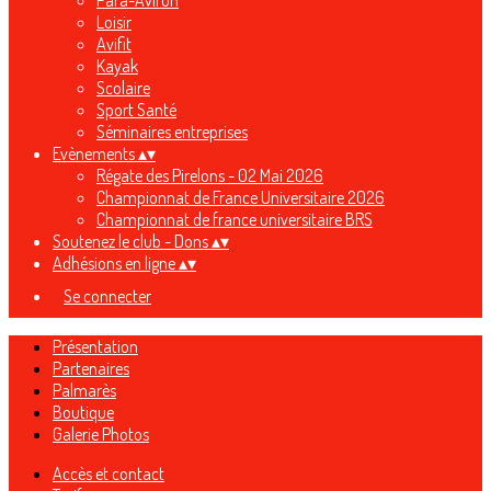
Para-Aviron
Loisir
Avifit
Kayak
Scolaire
Sport Santé
Séminaires entreprises
Evènements
▴
▾
Régate des Pirelons - 02 Mai 2026
Championnat de France Universitaire 2026
Championnat de france universitaire BRS
Soutenez le club - Dons
▴
▾
Adhésions en ligne
▴
▾
Se connecter
Présentation
Partenaires
Palmarès
Boutique
Galerie Photos
Accès et contact