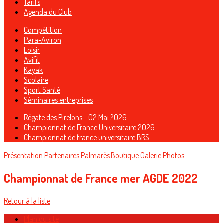
Tarifs
Agenda du Club
Compétition
Para-Aviron
Loisir
Avifit
Kayak
Scolaire
Sport Santé
Séminaires entreprises
Régate des Pirelons - 02 Mai 2026
Championnat de France Universitaire 2026
Championnat de france universitaire BRS
Présentation
Partenaires
Palmarès
Boutique
Galerie Photos
Championnat de France mer AGDE 2022
Retour à la liste
Plan du site