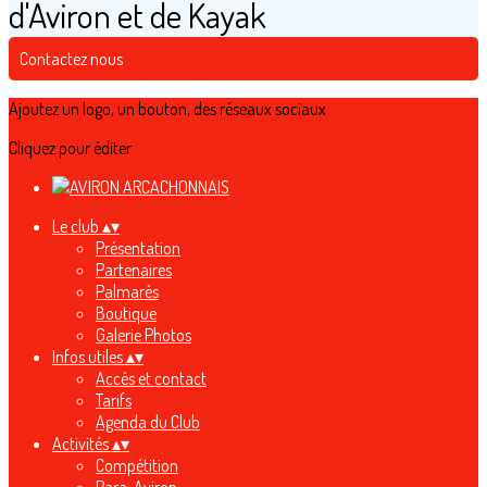
d'Aviron et de Kayak
Contactez nous
Ajoutez un logo, un bouton, des réseaux sociaux
Cliquez pour éditer
Le club
▴
▾
Présentation
Partenaires
Palmarès
Boutique
Galerie Photos
Infos utiles
▴
▾
Accès et contact
Tarifs
Agenda du Club
Activités
▴
▾
Compétition